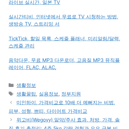
라이브 실시간, 일본 TV
실시간티비, 인터넷에서 무료로 TV 시청하는 방법,
생방송 TV, 스트리밍 서
TickTick, 할일 목록, 스케줄 플래너, 미리알림/달력,
스케줄 관리
음악다운, 무료 MP3 다운로더, 고음질 MP3 뮤직플
레이어, FLAC, ALAC
,
카
생활정보
테
태
생활꿀팁
,
실용정보
,
정부지원
고
그
미인하이, 가격비교로 10배 더 예뻐지는 비법,
리
피부, 성형, 쁘띠, 다이어트 가격비교
위고비(Wegovy) 알약/주사 효과, 처방, 가격, 솔
직 후기 총정리: 4주 5kg 감량 경험과 요요 극복 비