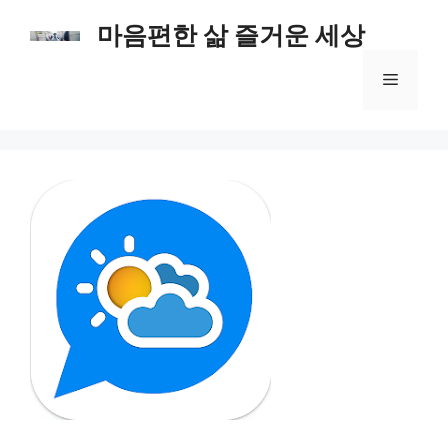
컨
마음편한 삶 즐거운 세상
텐
츠
메
로
건
너
뉴
뛰
기