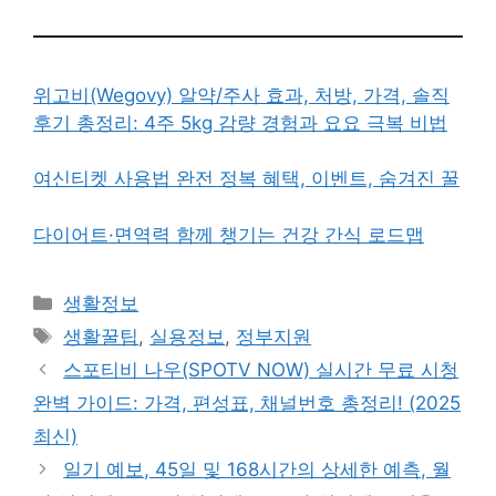
위고비(Wegovy) 알약/주사 효과, 처방, 가격, 솔직
후기 총정리: 4주 5kg 감량 경험과 요요 극복 비법
여신티켓 사용법 완전 정복 혜택, 이벤트, 숨겨진 꿀
다이어트·면역력 함께 챙기는 건강 간식 로드맵
카
생활정보
테
태
생활꿀팁
,
실용정보
,
정부지원
고
그
스포티비 나우(SPOTV NOW) 실시간 무료 시청
리
완벽 가이드: 가격, 편성표, 채널번호 총정리! (2025
최신)
일기 예보, 45일 및 168시간의 상세한 예측, 월