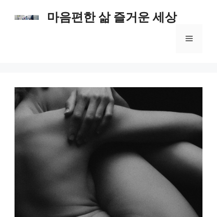
컨
마음편한 삶 즐거운 세상
텐
츠
메
로
건
너
뉴
뛰
기