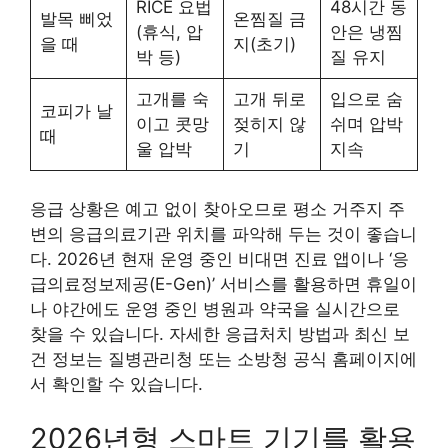
RICE 요법
48시간 동
발목 삐었
온찜질 금
(휴식, 압
안은 냉찜
을 때
지(초기)
박 등)
질 유지
고개를 숙
고개 뒤로
입으로 숨
코피가 날
이고 콧망
젖히지 않
쉬며 압박
때
울 압박
기
지속
응급 상황은 예고 없이 찾아오므로 평소 거주지 주
변의 응급의료기관 위치를 파악해 두는 것이 좋습니
다. 2026년 현재 운영 중인 비대면 진료 앱이나 ‘응
급의료정보제공(E-Gen)’ 서비스를 활용하면 휴일이
나 야간에도 운영 중인 병원과 약국을 실시간으로
찾을 수 있습니다. 자세한 응급처치 방법과 최신 보
건 정보는 질병관리청 또는 소방청 공식 홈페이지에
서 확인할 수 있습니다.
2026년형 스마트 기기를 활용