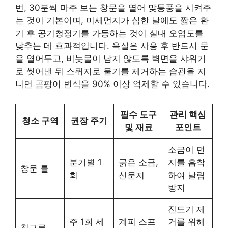
번, 30분씩 마주 보는 창문을 열어 맞통풍을 시켜주
는 것이 기본이며, 미세먼지가 심한 날에도 짧은 환
기 후 공기청정기를 가동하는 것이 실내 오염도를
낮추는 데 효과적입니다. 욕실은 사용 후 반드시 문
을 열어두고, 비눗물이 남지 않도록 벽면을 샤워기
로 씻어낸 뒤 스퀴지로 물기를 제거하는 습관을 지
니면 곰팡이 번식을 90% 이상 억제할 수 있습니다.
필수 도구
관리 핵심
청소 구역
권장 주기
및 재료
포인트
소금이 먼
분기별 1
굵은 소금,
지를 흡착
창문 틀
회
신문지
하여 날림
방지
진드기 제
주 1회 세
계피 스프
거를 위해
침구류