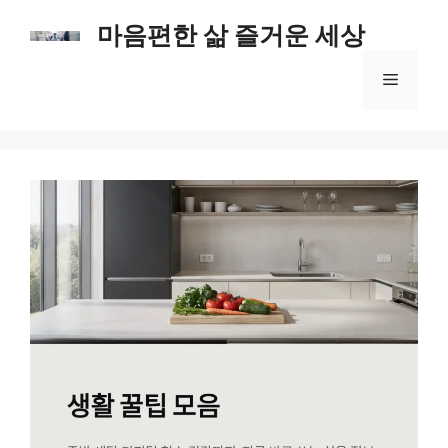
컨
마음편한 삶 즐거운 세상
텐
츠
메
로
건
너
뉴
뛰
기