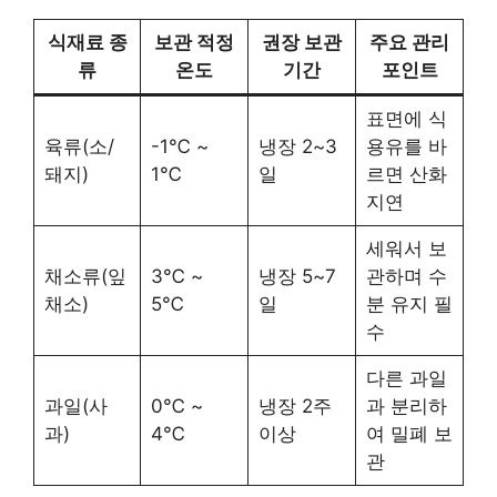
식재료 종
보관 적정
권장 보관
주요 관리
류
온도
기간
포인트
표면에 식
육류(소/
-1℃ ~
냉장 2~3
용유를 바
돼지)
1℃
일
르면 산화
지연
세워서 보
채소류(잎
3℃ ~
냉장 5~7
관하며 수
채소)
5℃
일
분 유지 필
수
다른 과일
과일(사
0℃ ~
냉장 2주
과 분리하
과)
4℃
이상
여 밀폐 보
관