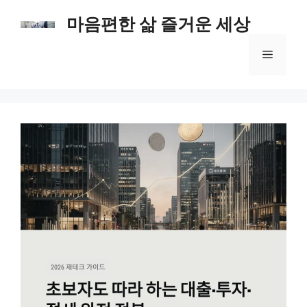
컨
마음편한 삶 즐거운 세상
텐
츠
메
로
건
너
뉴
뛰
기