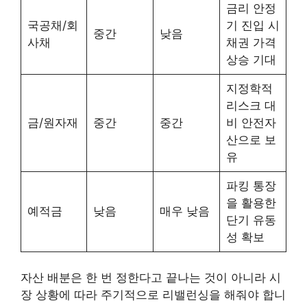
금리 안정
국공채/회
기 진입 시
중간
낮음
사채
채권 가격
상승 기대
지정학적
리스크 대
금/원자재
중간
중간
비 안전자
산으로 보
유
파킹 통장
을 활용한
예적금
낮음
매우 낮음
단기 유동
성 확보
자산 배분은 한 번 정한다고 끝나는 것이 아니라 시
장 상황에 따라 주기적으로 리밸런싱을 해줘야 합니