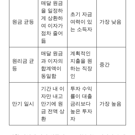
매달 원금
을 일정하
초기 자금
게 상환하
원금 균등
여력이 있
가장 낮음
여 이자가
는 소득자
점차 줄어
듦
매달 원금
계획적인
원리금 균
과 이자의
지출을 원
중간
등
합계액이
하는 직장
동일함
인
기간 내 이
투자 수익
자만 내고
률이 대출
만기 일시
만기에 원
금리보다
가장 높음
금 전액 상
높은 투자
환
자