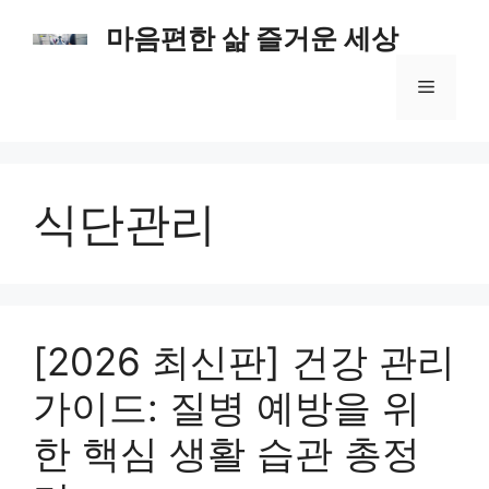
컨
마음편한 삶 즐거운 세상
텐
츠
메
로
건
너
뉴
뛰
기
식단관리
[2026 최신판] 건강 관리
가이드: 질병 예방을 위
한 핵심 생활 습관 총정