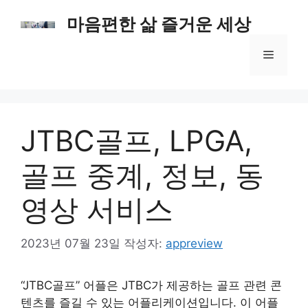
컨
마음편한 삶 즐거운 세상
텐
츠
메
로
건
너
뉴
뛰
기
JTBC골프, LPGA,
골프 중계, 정보, 동
영상 서비스
2023년 07월 23일
작성자:
appreview
“JTBC골프” 어플은 JTBC가 제공하는 골프 관련 콘
텐츠를 즐길 수 있는 어플리케이션입니다. 이 어플