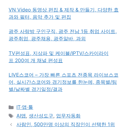
VN Video 동영상 편집 & 제작 & 만들기, 다양한 효
과와 필터, 음악 추가 및 편집
광주 사랑방 구인구직, 광주 전남 1등 취업 사이트,
광주취업, 광주채용, 광주알바, 과외
TV편성표, 지상파 및 케이블/IPTV/스카이라이
프 200여 개 채널 편성표
LIVE스코어 – 가장 빠른 스포츠 전종목 라이브스코
어, 실시간스코어와 경기정보를 한눈에, 종목별/팀
별/날짜별 경기일정/결과
카
IT·앱·툴
테
태
AI앱
,
생산성도구
,
업무자동화
고
그
사람인, 500만명 이상의 직장인이 선택한 1위
리