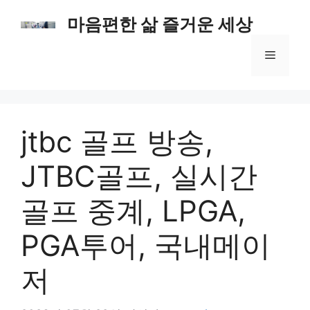
컨
마음편한 삶 즐거운 세상
텐
츠
메
로
건
너
뉴
뛰
기
jtbc 골프 방송,
JTBC골프, 실시간
골프 중계, LPGA,
PGA투어, 국내메이
저