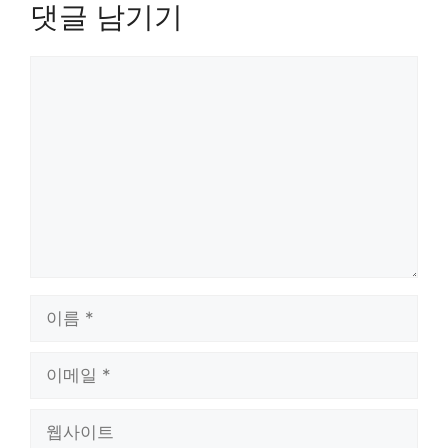
댓글 남기기
댓
글
이
름
이
메
일
웹
사