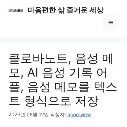
컨
마음편한 삶 즐거운 세상
텐
츠
메
로
건
너
뉴
뛰
기
클로바노트, 음성 메
모, AI 음성 기록 어
플, 음성 메모를 텍스
트 형식으로 저장
2023년 08월 12일
작성자:
appreview