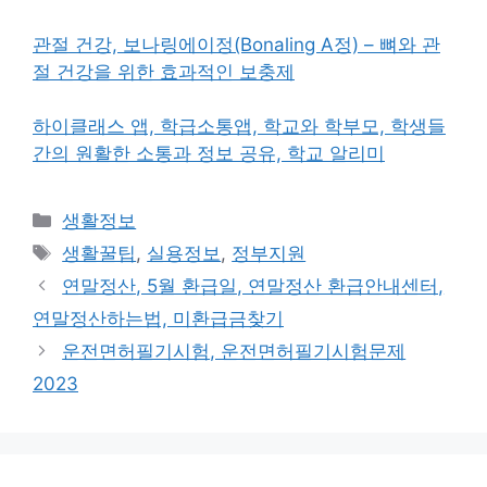
관절 건강, 보나링에이정(Bonaling A정) – 뼈와 관
절 건강을 위한 효과적인 보충제
하이클래스 앱, 학급소통앱, 학교와 학부모, 학생들
간의 원활한 소통과 정보 공유, 학교 알리미
카
생활정보
테
태
생활꿀팁
,
실용정보
,
정부지원
고
그
연말정산, 5월 환급일, 연말정산 환급안내센터,
리
연말정산하는법, 미환급금찾기
운전면허필기시험, 운전면허필기시험문제
2023