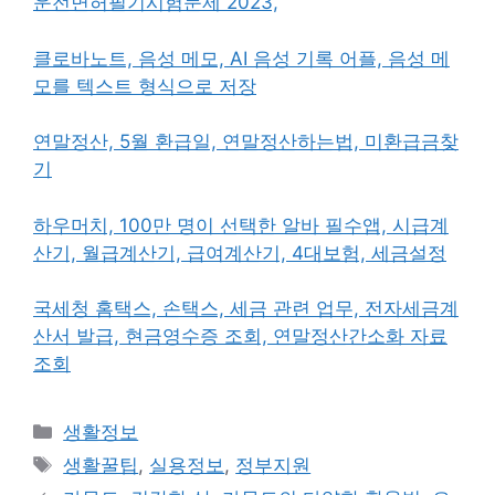
운전면허필기시험문제 2023,
클로바노트, 음성 메모, AI 음성 기록 어플, 음성 메
모를 텍스트 형식으로 저장
연말정산, 5월 환급일, 연말정산하는법, 미환급금찾
기
하우머치, 100만 명이 선택한 알바 필수앱, 시급계
산기, 월급계산기, 급여계산기, 4대보험, 세금설정
국세청 홈택스, 손택스, 세금 관련 업무, 전자세금계
산서 발급, 현금영수증 조회, 연말정산간소화 자료
조회
카
생활정보
테
태
생활꿀팁
,
실용정보
,
정부지원
고
그