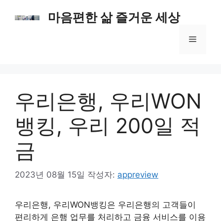
컨
마음편한 삶 즐거운 세상
텐
츠
메
로
건
너
뉴
뛰
기
우리은행, 우리WON
뱅킹, 우리 200일 적
금
2023년 08월 15일
작성자:
appreview
우리은행, 우리WON뱅킹은 우리은행의 고객들이
편리하게 은행 업무를 처리하고 금융 서비스를 이용