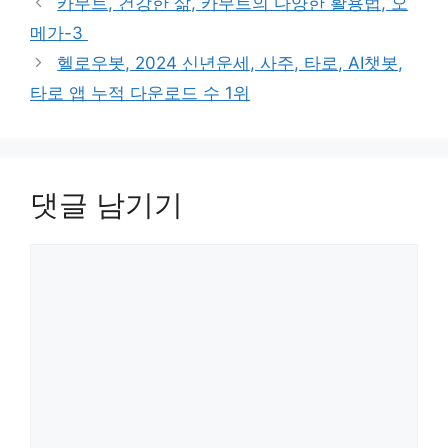
카무트, 건강한 삶, 카무트의 다양한 활용법, 오
리
메가-3
헬로우봇, 2024 신년운세, 사주, 타로, AI챗봇,
타로 앱 누적 다운로드 수 1위
댓글 남기기
댓
글