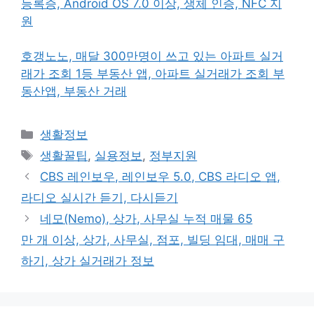
등록증, Android OS 7.0 이상, 생체 인증, NFC 지
원
호갱노노, 매달 300만명이 쓰고 있는 아파트 실거
래가 조회 1등 부동산 앱, 아파트 실거래가 조회 부
동산앱, 부동산 거래
카
생활정보
테
태
생활꿀팁
,
실용정보
,
정부지원
고
그
CBS 레인보우, 레인보우 5.0, CBS 라디오 앱,
리
라디오 실시간 듣기, 다시듣기
네모(Nemo), 상가, 사무실 누적 매물 65
만 개 이상, 상가, 사무실, 점포, 빌딩 임대, 매매 구
하기, 상가 실거래가 정보