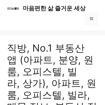
컨
마음편한 삶 즐거운 세상
텐
츠
메
로
건
너
뉴
뛰
기
직방, No.1 부동산
앱 (아파트, 분양, 원
룸, 오피스텔, 빌
라, 상가), 아파트, 원
룸, 오피스텔, 빌라,