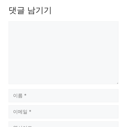
댓글 남기기
댓
글
이
름
이
메
일
웹