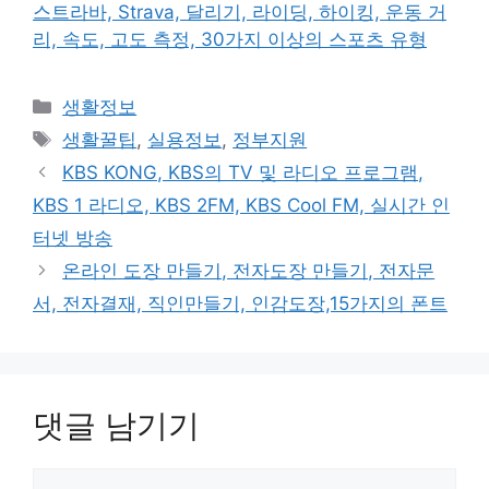
스트라바, Strava, 달리기, 라이딩, 하이킹, 운동 거
리, 속도, 고도 측정, 30가지 이상의 스포츠 유형
카
생활정보
테
태
생활꿀팁
,
실용정보
,
정부지원
고
그
KBS KONG, KBS의 TV 및 라디오 프로그램,
리
KBS 1 라디오, KBS 2FM, KBS Cool FM, 실시간 인
터넷 방송
온라인 도장 만들기, 전자도장 만들기, 전자문
서, 전자결재, 직인만들기, 인감도장,15가지의 폰트
댓글 남기기
댓