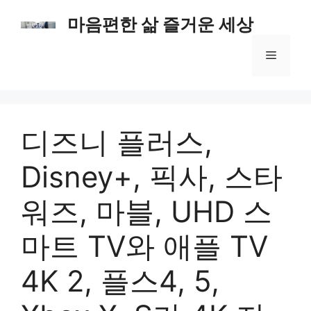
컨
마음편한 삶 즐거운 세상
텐
츠
메
로
건
너
뉴
뛰
기
디즈니 플러스,
Disney+, 픽사, 스타
워즈, 마블, UHD 스
마트 TV와 애플 TV
4K 2, 플스4, 5,