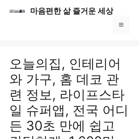
컨
마음편한 삶 즐거운 세상
텐
츠
메
로
건
너
뉴
뛰
기
오늘의집, 인테리어
와 가구, 홈 데코 관
련 정보, 라이프스타
일 슈퍼앱, 전국 어디
든 30초 만에 쉽고