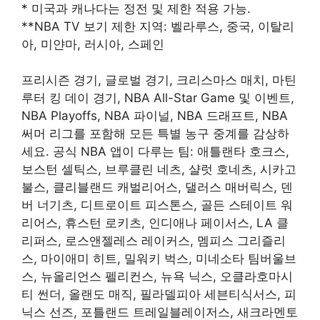
* 미국과 캐나다는 정전 및 제한 적용 가능.
**NBA TV 보기 제한 지역: 벨라루스, 중국, 이탈리
아, 미얀마, 러시아, 스페인
프리시즌 경기, 글로벌 경기, 크리스마스 매치, 마틴
루터 킹 데이 경기, NBA All-Star Game 및 이벤트,
NBA Playoffs, NBA 파이널, NBA 드래프트, NBA
써머 리그를 포함해 모든 특별 농구 중계를 감상하
세요. 공식 NBA 앱이 다루는 팀: 애틀랜타 호크스,
보스턴 셀틱스, 브루클린 네츠, 샬럿 호네츠, 시카고
불스, 클리블랜드 캐벌리어스, 댈러스 매버릭스, 덴
버 너기츠, 디트로이트 피스톤스, 골든 스테이트 워
리어스, 휴스턴 로키츠, 인디애나 페이서스, LA 클
리퍼스, 로스앤젤레스 레이커스, 멤피스 그리즐리
스, 마이애미 히트, 밀워키 벅스, 미네소타 팀버울브
스, 뉴올리언스 펠리컨스, 뉴욕 닉스, 오클라호마시
티 썬더, 올랜도 매직, 필라델피아 세븐티식서스, 피
닉스 선즈, 포틀랜드 트레일블레이저스, 새크라멘토