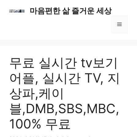
컨
마음편한 삶 즐거운 세상
텐
츠
메
로
건
너
뉴
뛰
기
무료 실시간 tv보기
어플, 실시간 TV, 지
상파,케이
블,DMB,SBS,MBC,
100% 무료