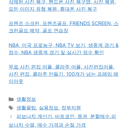
삭제된 사진 복구, 핸드폰 사진 복구앱, 사진 복원,
모든 이미지 유형 복원, 휴대폰 사진 복구
프렌즈 스크린, 프렌즈골프, FRIENDS SCREEN, 스
크린골프 예약, 골프 연습장
NBA, 미국 프로농구, NBA TV 보기, 생중계 경기 &
점수, NBA 생중계 경기 및 실시간 점수 확인
무료 사진 편집 어플, 콜라주 어플, 사진편집어플,
사진 편집, 콜라주 만들기, 100개가 넘는 프레임 레
이아웃
카
생활정보
테
태
생활꿀팁
,
실용정보
,
정부지원
고
그
피보나치 계산기, 비트코인, 증권, 분할매수,피
리
보나치 수열, 매수 가격과 손절 가격