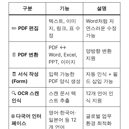
구분
기능
설명
텍스트, 이미
Word처럼 자
✏️
PDF 편집
지, 링크, 표 수
연스러운 수정
정
가능
PDF ↔
양방향 변환
📄
PDF 변환
Word, Excel,
지원
PPT, 이미지
🧾
서식 작성
입력 가능한
자동 인식 + 필
(Form)
PDF 양식 생성
드 삽입 가능
🔍
OCR 스캔
스캔 문서 텍
12개 언어 인
인식
스트 추출
식 지원
영어·한국어·
🌐
다국어 인터
글로벌 업무
일본어 등 12
페이스
환경 최적화
개 언어