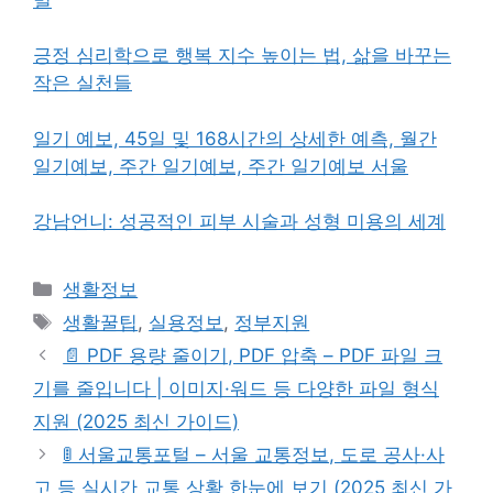
긍정 심리학으로 행복 지수 높이는 법, 삶을 바꾸는
작은 실천들
일기 예보, 45일 및 168시간의 상세한 예측, 월간
일기예보, 주간 일기예보, 주간 일기예보 서울
강남언니: 성공적인 피부 시술과 성형 미용의 세계
카
생활정보
테
태
생활꿀팁
,
실용정보
,
정부지원
고
그
📄 PDF 용량 줄이기, PDF 압축 – PDF 파일 크
리
기를 줄입니다 | 이미지·워드 등 다양한 파일 형식
지원 (2025 최신 가이드)
🚦 서울교통포털 – 서울 교통정보, 도로 공사·사
고 등 실시간 교통 상황 한눈에 보기 (2025 최신 가