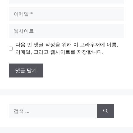
름
이
메
일
웹
사
이
다음 번 댓글 작성을 위해 이 브라우저에 이름,
트
이메일, 그리고 웹사이트를 저장합니다.
검
색: