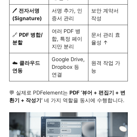
🖊️
전자서명
서명 추가, 인
보안 계약서
(Signature)
증서 관리
작성
여러 PDF 병
🔗
PDF 병합/
문서 관리 효
합, 특정 페이
분할
율성 ↑
지만 분리
Google Drive,
☁️
클라우드
원격 작업 가
Dropbox 등
연동
능
연결
💬 실제로 PDFelement는
PDF ‘뷰어 + 편집기 + 변
환기 + 작성기’
네 가지 역할을 동시에 수행합니다.