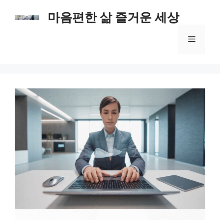
컨
마음편한 삶 즐거운 세상
텐
츠
메
로
건
너
뉴
뛰
기